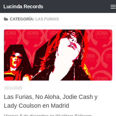
Lucinda Records
Saltar al contenido
CATEGORÍA:
LAS FURIAS
15/11/2025
Las Furias, No Aloha, Jodie Cash y
Lady Coulson en Madrid