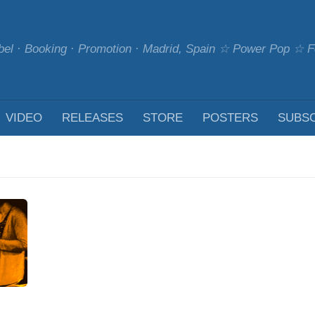
bel · Booking · Promotion · Madrid, Spain ☆ Power Pop ☆
VIDEO
RELEASES
STORE
POSTERS
SUBS