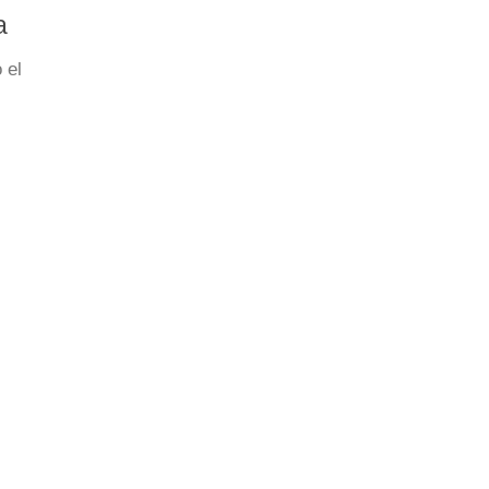
a
 el