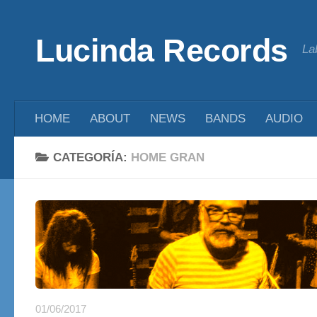
Saltar al contenido
Lucinda Records
La
HOME
ABOUT
NEWS
BANDS
AUDIO
CATEGORÍA:
HOME GRAN
01/06/2017