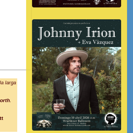
la larga
orth
.
tt