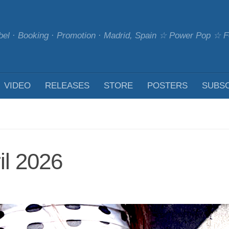
bel · Booking · Promotion · Madrid, Spain ☆ Power Pop ☆
VIDEO
RELEASES
STORE
POSTERS
SUBS
il 2026