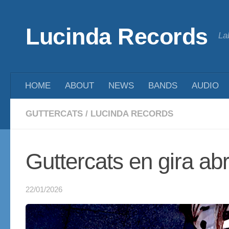
Saltar al contenido
Lucinda Records
La
HOME
ABOUT
NEWS
BANDS
AUDIO
GUTTERCATS
/
LUCINDA RECORDS
Guttercats en gira abr
22/01/2026