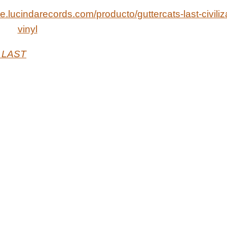
re.lucindarecords.com/producto/guttercats-last-civiliz
vinyl
 LAST