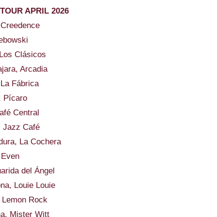
TOUR APRIL 2026
 Creedence
Lebowski
Los Clásicos
ara, Arcadia
 La Fábrica
, Pícaro
fé Central
, Jazz Café
dura, La Cochera
 Even
arida del Ángel
na, Louie Louie
, Lemon Rock
a, Mister Witt