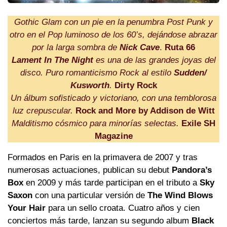
Gothic Glam con un pie en la penumbra Post Punk y
otro en el Pop luminoso de los 60’s, dejándose abrazar
por la larga sombra de
Nick Cave
.
Ruta 66
Lament In The Night
es una de las grandes joyas del
disco. Puro romanticismo Rock al estilo
Sudden/
Kusworth
.
Dirty Rock
Un álbum sofisticado y victoriano, con una temblorosa
luz crepuscular.
Rock and More by Addison de Witt
Malditismo cósmico para minorías selectas.
Exile SH
Magazine
Formados en Paris en la primavera de 2007 y tras
numerosas actuaciones, publican su debut
Pandora’s
Box
en 2009 y más tarde participan en el tributo a
Sky
Saxon
con una particular versión de
The Wind Blows
Your Hair
para un sello croata. Cuatro años y cien
conciertos más tarde, lanzan su segundo album
Black