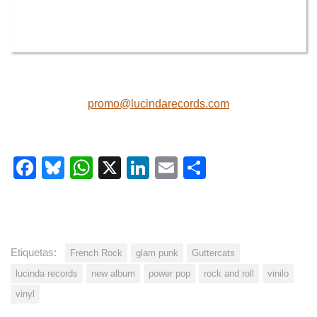
promo@lucindarecords.com
Facebook
Bluesky
WhatsApp
X
LinkedIn
Email
Share
Etiquetas:
French Rock
glam punk
Guttercats
lucinda records
new album
power pop
rock and roll
vinilo
vinyl