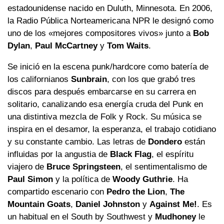
estadounidense nacido en Duluth, Minnesota. En 2006,
la Radio Pública Norteamericana NPR le designó como
uno de los «mejores compositores vivos» junto a
Bob
Dylan
,
Paul McCartney
y
Tom Waits
.
Se inició en la escena punk/hardcore como batería de
los californianos
Sunbrain
, con los que grabó tres
discos para después embarcarse en su carrera en
solitario, canalizando esa energía cruda del Punk en
una distintiva mezcla de Folk y Rock. Su música se
inspira en el desamor, la esperanza, el trabajo cotidiano
y su constante cambio. Las letras de
Dondero
están
influidas por la angustia de
Black Flag
, el espíritu
viajero de
Bruce Springsteen
, el sentimentalismo de
Paul Simon
y la política de
Woody Guthrie
. Ha
compartido escenario con
Pedro the Lion
,
The
Mountain Goats
,
Daniel Johnston
y
Against Me!
. Es
un habitual en el South by Southwest y
Mudhoney
le