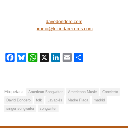
davedondero.com
promo@lucindarecords.com
Facebook
Bluesky
WhatsApp
X
LinkedIn
Email
Share
Etiquetas:
American Songwriter
Americana Music
Concierto
David Dondero
folk
Lavapiés
Madre Flaca
madrid
singer songwriter
songwriter