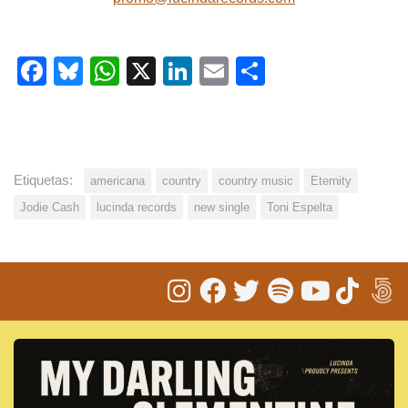
Facebook
Bluesky
WhatsApp
X
LinkedIn
Email
Share
Etiquetas:
americana
country
country music
Eternity
Jodie Cash
lucinda records
new single
Toni Espelta