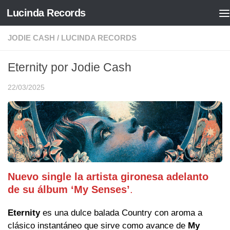
Lucinda Records
Saltar al contenido
JODIE CASH
/
LUCINDA RECORDS
Eternity por Jodie Cash
22/03/2025
Nuevo single la artista gironesa adelanto
de su álbum ‘My Senses’
.
Eternity
es una dulce balada Country con aroma a
clásico instantáneo que sirve como avance de
My