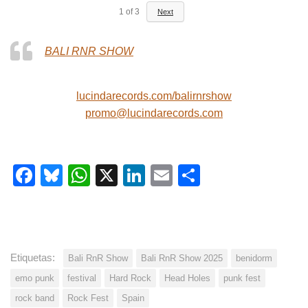
1
of
3
Next
BALI RNR SHOW
lucindarecords.com/balirnrshow
promo@lucindarecords.com
Facebook
Bluesky
WhatsApp
X
LinkedIn
Email
Share
Etiquetas:
Bali RnR Show
Bali RnR Show 2025
benidorm
emo punk
festival
Hard Rock
Head Holes
punk fest
rock band
Rock Fest
Spain