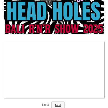
1
of
3
Next