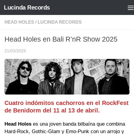
Lucinda Records
Saltar al contenido
HEAD HOLES
/
LUCINDA RECORDS
Head Holes en Bali R’nR Show 2025
21/03/2025
Cuatro indómitos cachorros en el RockFest
de Benidorm del 11 al 13 de abril.
Head Holes
es una joven banda bilbaína que combina
Hard-Rock, Gothic-Glam y Emo-Punk con un arrojo y