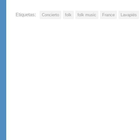
Etiquetas:
Concierto
folk
folk music
France
Lavapiés