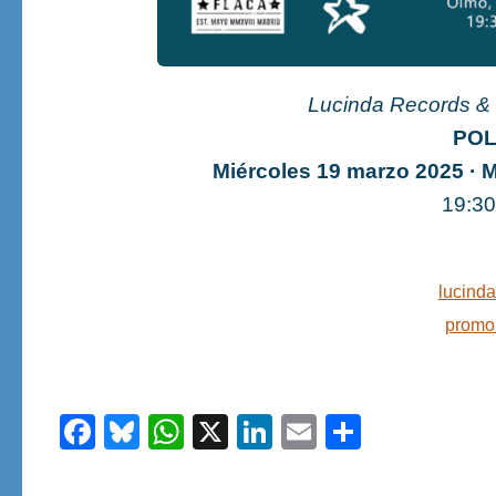
Lucinda Records & 
POL
Miércoles 19 marzo 2025 · 
19:3
lucind
promo
Facebook
Bluesky
WhatsApp
X
LinkedIn
Email
Share