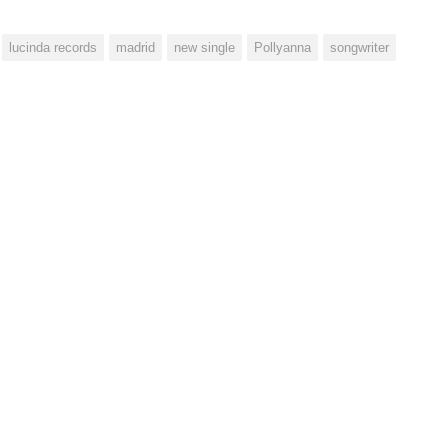
lucinda records
madrid
new single
Pollyanna
songwriter