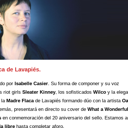
ca de Lavapiés.
ado por
Isabelle Casier
. Su forma de componer y su voz
 riot girls
Sleater Kinney
, los sofisticados
Wilco
y la elega
 la
Madre Flaca
de Lavapiés formando dúo con la artista
Oa
demás, presentará en directo su cover de
What a Wonderfu
s
en conmemoración del 20 aniversario del sello. Estamos a
a libre
hasta completar aforo.