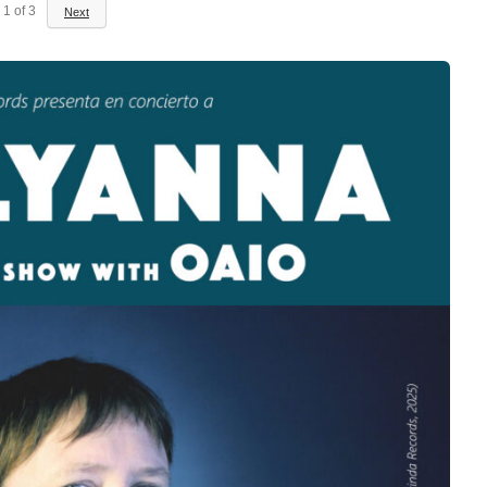
1
of
3
Next