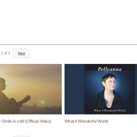
1
of
3
Next
 Smile Is cold (Official Video)
What A Wonderful World