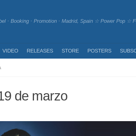
bel · Booking · Promotion · Madrid, Spain ☆ Power Pop ☆
VIDEO
RELEASES
STORE
POSTERS
SUBS
A
 19 de marzo