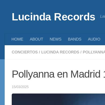
Saltar al contenido
Lucinda Records
La
HOME
ABOUT
NEWS
BANDS
AUDIO
CONCIERTOS
/
LUCINDA RECORDS
/
POLLYANN
Pollyanna en Madrid
15/03/2025