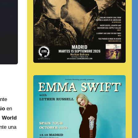
nte
io
en
l World
nte una