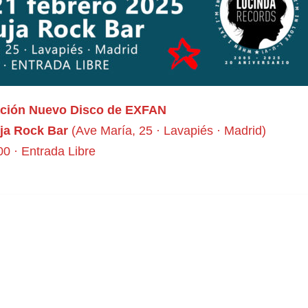
ación Nuevo Disco de EXFAN
uja Rock Bar
(Ave María, 25 · Lavapiés · Madrid)
00 · Entrada Libre