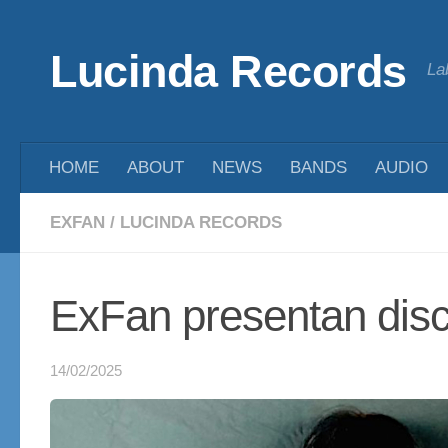
Saltar al contenido
Lucinda Records
La
HOME
ABOUT
NEWS
BANDS
AUDIO
EXFAN
/
LUCINDA RECORDS
ExFan presentan dis
14/02/2025