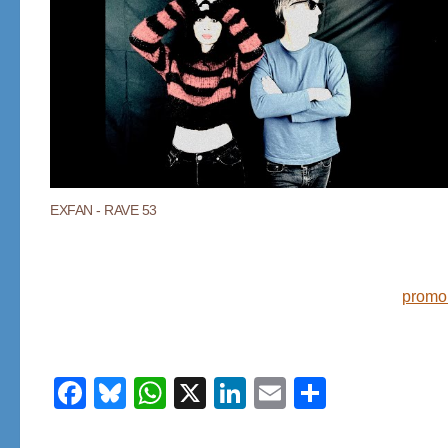
EXFAN - RAVE 53
promo
Facebook
Bluesky
WhatsApp
X
LinkedIn
Email
Share