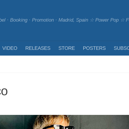
bel · Booking · Promotion · Madrid, Spain ☆ Power Pop ☆
VIDEO
RELEASES
STORE
POSTERS
SUBS
co