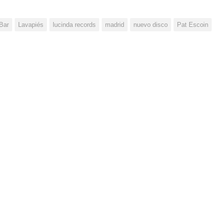
Bar
Lavapiés
lucinda records
madrid
nuevo disco
Pat Escoin