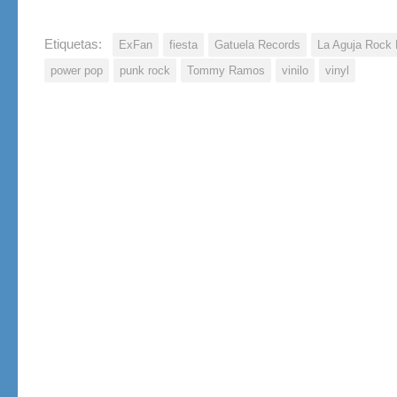
Etiquetas:
ExFan
fiesta
Gatuela Records
La Aguja Rock 
power pop
punk rock
Tommy Ramos
vinilo
vinyl