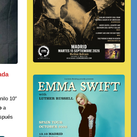
ada
nilo 10″
o
a
espués