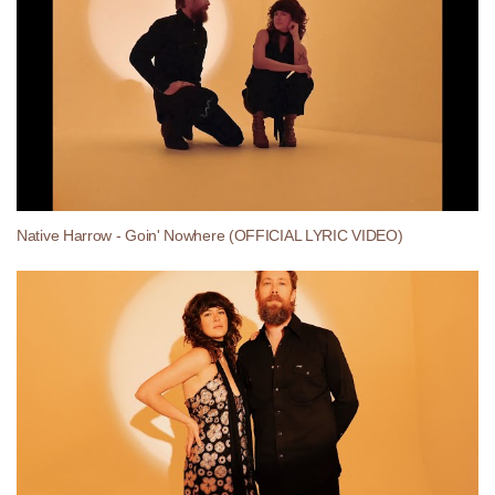
Native Harrow - Goin' Nowhere (OFFICIAL LYRIC VIDEO)