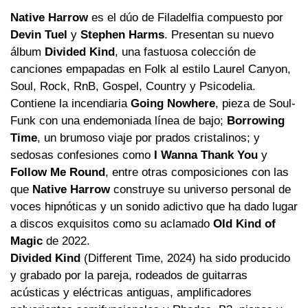
Native Harrow
es el dúo de Filadelfia compuesto por
Devin Tuel
y
Stephen Harms
. Presentan su nuevo
álbum
Divided Kind
, una fastuosa colección de
canciones empapadas en Folk al estilo Laurel Canyon,
Soul, Rock, RnB, Gospel, Country y Psicodelia.
Contiene la incendiaria
Going Nowhere
, pieza de Soul-
Funk con una endemoniada línea de bajo;
Borrowing
Time
, un brumoso viaje por prados cristalinos; y
sedosas confesiones como
I Wanna Thank You
y
Follow Me Round
, entre otras composiciones con las
que
Native Harrow
construye su universo personal de
voces hipnóticas y un sonido adictivo que ha dado lugar
a discos exquisitos como su aclamado
Old Kind of
Magic
de 2022.
Divided Kind
(Different Time, 2024) ha sido producido
y grabado por la pareja, rodeados de guitarras
acústicas y eléctricas antiguas, amplificadores