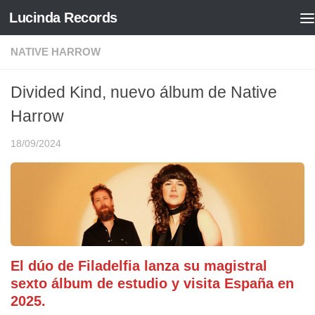
Lucinda Records
Saltar al contenido
NATIVE HARROW
Divided Kind, nuevo álbum de Native
Harrow
18/09/2024
El dúo de Filadelfia lanza su magistral
sexto álbum de estudio y visita España en
2025.