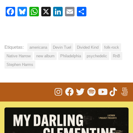
Facebook
Bluesky
WhatsApp
X
LinkedIn
Email
Share
Etiquetas:
americana
Devin Tuel
Divided Kind
folk-rock
Native Harrow
new album
Philadelphia
psychedelic
RnB
Stephen Harms