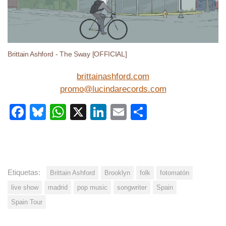
Brittain Ashford - The Sway [OFFICIAL]
brittainashford.com
promo@lucindarecords.com
Facebook
Bluesky
WhatsApp
X
LinkedIn
Email
Share
Etiquetas:
Brittain Ashford
Brooklyn
folk
fotomatón
live show
madrid
pop music
songwriter
Spain
Spain Tour