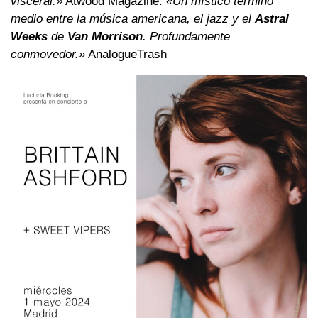
visceral.»
Atwood Magazine.
«Un místico término
medio entre la música americana, el jazz y el
Astral
Weeks
de
Van Morrison
. Profundamente
conmovedor.»
AnalogueTrash