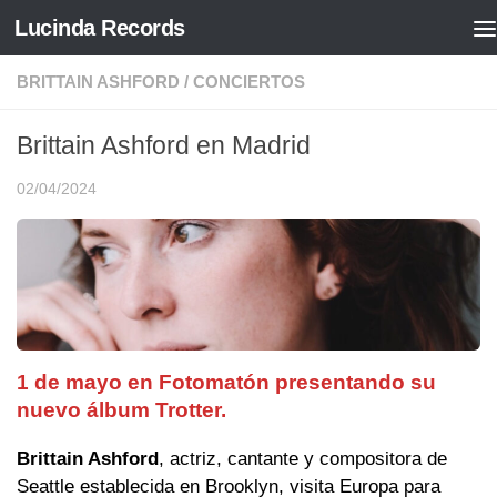
Lucinda Records
Saltar al contenido
BRITTAIN ASHFORD
/
CONCIERTOS
Brittain Ashford en Madrid
02/04/2024
1 de mayo en Fotomatón presentando su
nuevo álbum Trotter.
Brittain Ashford
, actriz, cantante y compositora de
Seattle establecida en Brooklyn, visita Europa para