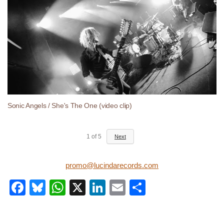
Sonic Angels / She's The One (video clip)
1
of
5
Next
promo@lucindarecords.com
Facebook
Bluesky
WhatsApp
X
LinkedIn
Email
Share