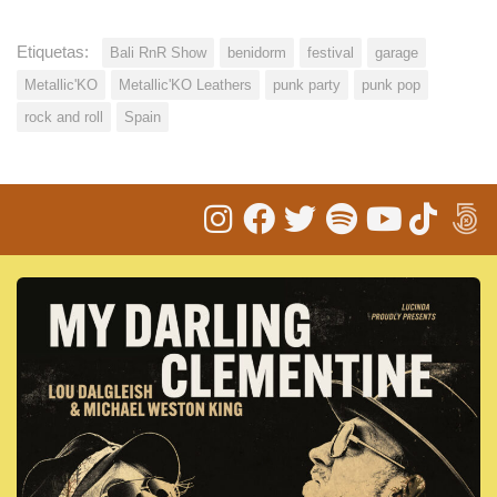
Etiquetas:
Bali RnR Show
benidorm
festival
garage
Metallic'KO
Metallic'KO Leathers
punk party
punk pop
rock and roll
Spain