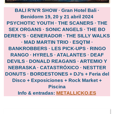
BALI R’N’R SHOW · Gran Hotel Bali ·
Benidorm 19, 20 y 21 abril 2024
PSYCHOTIC YOUTH · THE SCANERS · THE
SEX ORGANS · SONIC ANGELS · THE BO
DEREK’S · GENERADOR · THE SILLY WALKS
· MAD MARTIN TRIO · ESQTM ·
BANKROBBERS · LES PICK-UPS · RINGO
RANGO · HYRELS · ATALANTES · DEAF
DEVILS · DONALD REAGANS · ARTEMIO Y
NEBRASKA · CATASTRÓXICO · NESTTER
DONUTS · BORDESTONES + DJ’s + Feria del
Disco + Exposiciones + Rock Market +
Piscina
Info & entradas:
METALLICKO.ES