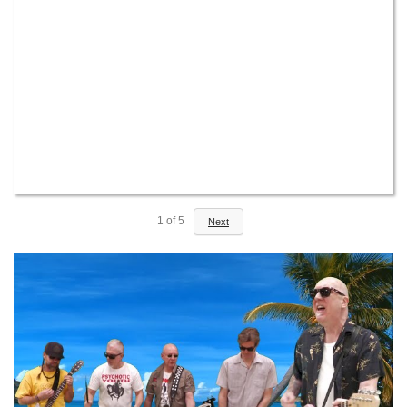
1
of
5
Next