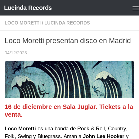
Lucinda Records
Saltar al contenido
LOCO MORETTI
/
LUCINDA RECORDS
Loco Moretti presentan disco en Madrid
04/12/2023
16 de diciembre en Sala Juglar. Tickets a la
venta.
Loco Moretti
es una banda de Rock & Roll, Country,
Folk, Swing y Bluegrass. Aman a
John Lee Hooker
y