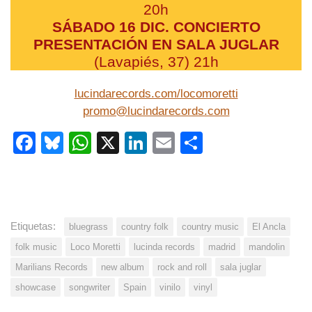
20h
SÁBADO 16 DIC. CONCIERTO
PRESENTACIÓN EN SALA JUGLAR
(Lavapiés, 37) 21h
lucindarecords.com/locomoretti
promo@lucindarecords.com
Facebook
Bluesky
WhatsApp
X
LinkedIn
Email
Share
Etiquetas:
bluegrass
country folk
country music
El Ancla
folk music
Loco Moretti
lucinda records
madrid
mandolin
Marilians Records
new album
rock and roll
sala juglar
showcase
songwriter
Spain
vinilo
vinyl