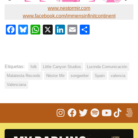
www.nestormir.com
www.facebook.com/immensinfinitcontinent
Facebook
Bluesky
WhatsApp
X
LinkedIn
Email
Share
Etiquetas:
folk
Little Canyon Studios
Lucinda Comunicación
Malatesta Records
Néstor Mir
songwriter
Spain
valencia
Valenciana