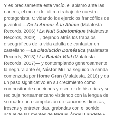
Y es precisamente este vacío, el abismo ante las
narices, el motor del último trabajo de nuestro
protagonista. Olvidando los ejercicios francófilos de
juventud —
De la Amour À la Abîme
(Malatesta
Records, 2006) /
La Nuit Subatomique
(Malatesta
Records, 2009)—, dejando atrás los trabajos
discográficos de la vida adulta de cantautor en
castellano —
La Disolución Doméstica
(Malatesta
Records, 2013) /
La Batalla Vital
(Malatesta
Records ,2017)— y contemplando generosamente
la negrura ante él,
Néstor Mir
ha seguido la senda
comenzada por
Home Gran
(Malatesta, 2018) y da
un paso significativo en su crecimiento como
compositor de canciones y escritor de historias y se
redibuja norteamericano vistiendo con la lengua de
su madre una compilación de canciones directas,
frescas y entretenidas, grabadas con el sonido
actual de las mentes de
Miquel Àngel Landete
y