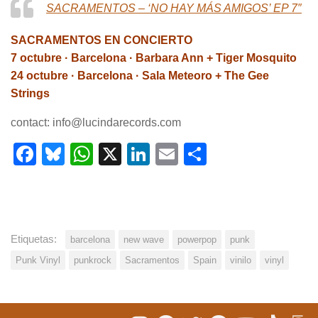
SACRAMENTOS – ‘NO HAY MÁS AMIGOS’ EP 7″
SACRAMENTOS EN CONCIERTO
7 octubre · Barcelona · Barbara Ann + Tiger Mosquito
24 octubre · Barcelona · Sala Meteoro + The Gee
Strings
contact: info@lucindarecords.com
Facebook
Bluesky
WhatsApp
X
LinkedIn
Email
Share
Etiquetas:
barcelona
new wave
powerpop
punk
Punk Vinyl
punkrock
Sacramentos
Spain
vinilo
vinyl