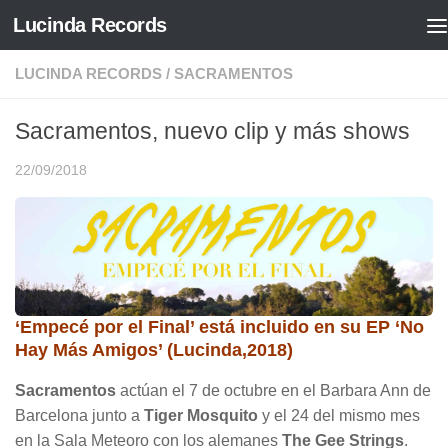
Lucinda Records
Saltar al contenido
LUCINDA RECORDS
/
SACRAMENTOS
Sacramentos, nuevo clip y más shows
22/09/2018
‘Empecé por el Final’ está incluido en su EP ‘No
Hay Más Amigos’ (Lucinda,2018)
Sacramentos
actúan el 7 de octubre en el Barbara Ann de
Barcelona junto a
Tiger Mosquito
y el 24 del mismo mes
en la Sala Meteoro con los alemanes
The Gee Strings
.