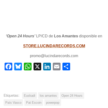
‘Open 24 Hours’
LP/CD de
Los Amantes
disponible en
STORE.LUCINDARECORDS.COM
promo@lucindarecords.com
Facebook
Bluesky
WhatsApp
X
LinkedIn
Email
Share
Etiquetas:
Euskadi
los amantes
Open 24 Hours
País Vasco
Pat Escoin
powerpop