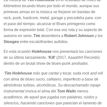
kilómetros tocando blues por todo el mundo, aunque sus
primeras armas en la música se forjaron en bandas de
rock, punk, hardcore, metal, garage y psicodelia para -con
el paso del tiempo- alcanzar el Blues primigenio como
forma de expresión total. Con esa voz rota y su aspecto de
asesino en serie,
Tim
desentierra a
Robert Johnson
y los
Stooges
entre escalofriantes aullidos.
En esta ocasión
Holehouse
nos presentará las canciones
de su último lanzamiento,
‘Kill’
(2017, Aaaahh!! Records)
dentro de un brutal show de blues-punk arrollador.
‘
Tim Holehouse
más que cantar y tocar, suda rock and roll
con alma de blues sucio, callejero, imperfecto a base de
atmósferas turbias, alcohólicas. Su descacharrado ropaje
instrumental invoca el alma del
Tom Waits
menos
académico, de aquel que jugaba con palabras, ruidos y
silencios, haciendo canciones que parecían el lamento de