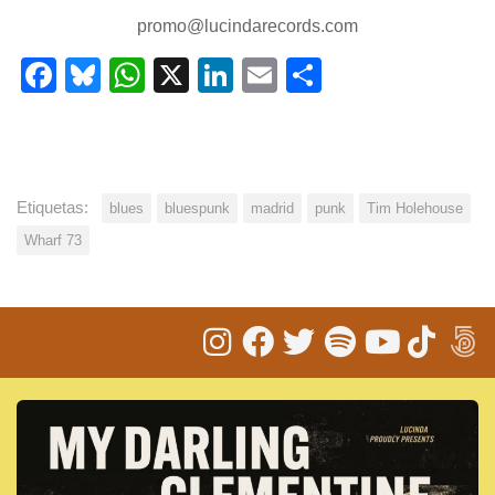
promo@lucindarecords.com
Facebook
Bluesky
WhatsApp
X
LinkedIn
Email
Share
Etiquetas:
blues
bluespunk
madrid
punk
Tim Holehouse
Wharf 73