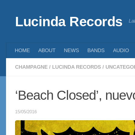
Saltar al contenido
Lucinda Records
La
HOME
ABOUT
NEWS
BANDS
AUDIO
CHAMPAGNE
/
LUCINDA RECORDS
/
UNCATEGO
‘Beach Closed’, nue
15/05/2016