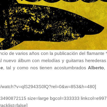
ncio de varios años con la publicación del flamante
l nuevo álbum con melodías y guitarras herederas
ne
, tal y como nos tienen acostumbrados
Alberto
com/watch?v=qlS2943S0lQ?rel=0&w=853&h=480]
3490872115 size=large bgcol=333333 linkcol=e99
tracklist=false]