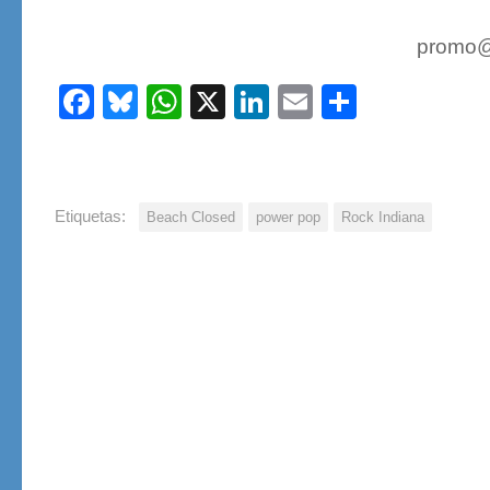
promo@
Facebook
Bluesky
WhatsApp
X
LinkedIn
Email
Share
Etiquetas:
Beach Closed
power pop
Rock Indiana