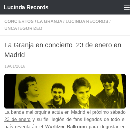
Lucinda Records
Saltar al contenido
CONCIERTOS
/
LA GRANJA
/
LUCINDA RECORDS
/
UNCATEGORIZED
La Granja en concierto. 23 de enero en
Madrid
19/01/2016
La banda mallorquina actúa en Madrid el próximo
sábado
23 de enero
y su fiel legión de fans llegados de todo el
país reventarán el
Wurlitzer Ballroom
para degustar en