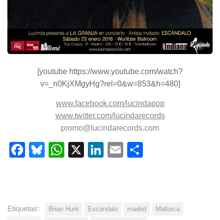
[youtube https://www.youtube.com/watch?
v=_n0KjXMgyHg?rel=0&w=853&h=480]
www.facebook.com/lucindapop
www.twitter.com/lucindarecords
promo@lucindarecords.com
Facebook
Bluesky
WhatsApp
X
LinkedIn
Email
Share
Etiquetas:
Brian Hunt
Escándalo
madrid
Mallorca