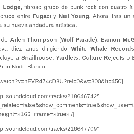
 Lodge
, fibroso grupo de punk rock con cuatro 
 cruce entre
Fugazi
y
Neil Young
. Ahora, tras un
a su nueva andadura artística.
s de
Arlen Thompson
(
Wolf Parade
),
Eamon McG
eva diez años dirigiendo
White Whale Record
ncluye a
Snailhouse
,
Yardlets
,
Culture Rejects
o
 Gran Norte Blanco.
om/watch?v=nFVR474cD3U?rel=0&w=800&h=450]
/api.soundcloud.com/tracks/218646742″
e_related=false&show_comments=true&show_user=t
ight=»166″ iframe=»true» /]
/api.soundcloud.com/tracks/218647709″