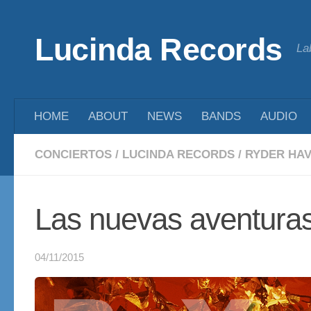
Saltar al contenido
Lucinda Records
La
HOME
ABOUT
NEWS
BANDS
AUDIO
CONCIERTOS
/
LUCINDA RECORDS
/
RYDER HA
Las nuevas aventura
04/11/2015