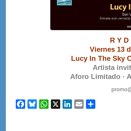
R Y D
Viernes 13 
Lucy In The Sky 
Artista invi
Aforo Limitado · 
promo@
Facebook
Bluesky
WhatsApp
X
LinkedIn
Email
Share