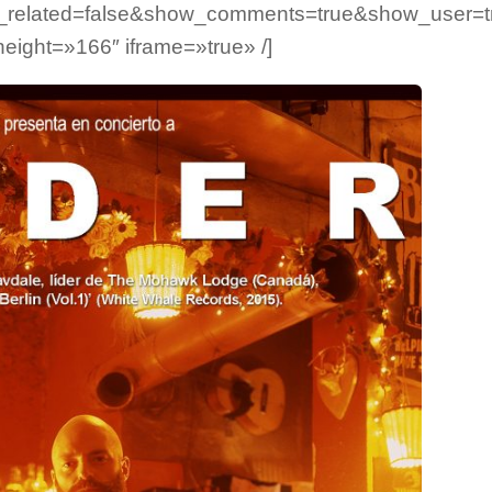
e_related=false&show_comments=true&show_user=t
ight=»166″ iframe=»true» /]