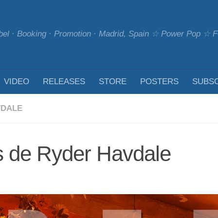
bel · Booking · Promotion · Madrid, Spain ☆ Power Pop ☆
VIDEO
RELEASES
STORE
POSTERS
SUBS
VDALE
s de Ryder Havdale