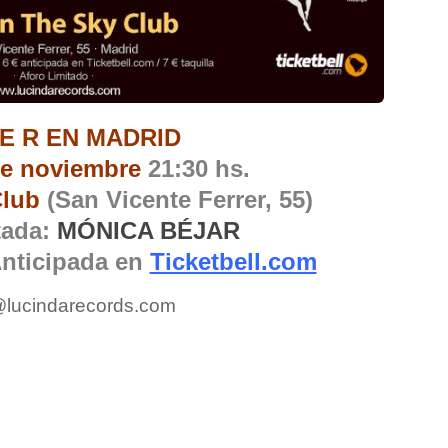
 E R EN MADRID
de noviembre
21:30 hs.
Club
(San Vicente Ferrer, 55)
tada:
MÓNICA BÉJAR
Anticipada en
Ticketbell.com
lucindarecords.com