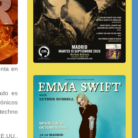
enta en
tado es
rónicos
 techno
EE.UU.,