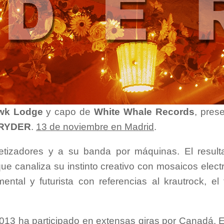
wk Lodge
y capo de
White Whale Records
, pres
RYDER
.
13 de noviembre en Madrid
.
etizadores y a su banda por máquinas. El resul
que canaliza su instinto creativo con mosaicos elect
mental y futurista con referencias al krautrock, el
013 ha participado en extensas giras por Canadá, 