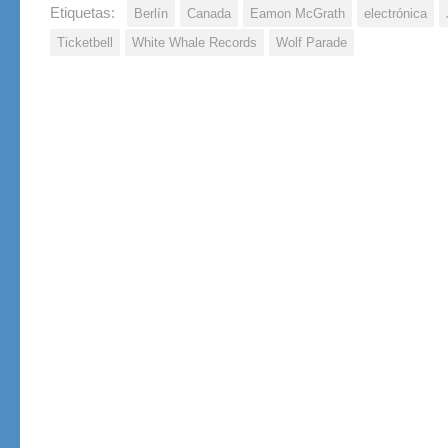
Etiquetas:
Berlín
Canada
Eamon McGrath
electrónica
Ticketbell
White Whale Records
Wolf Parade