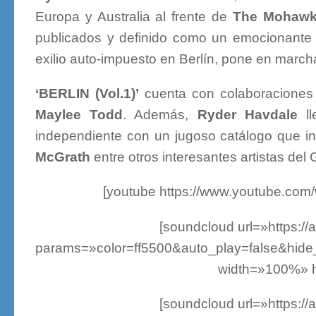
Europa y Australia al frente de
The Mohawk
publicados y definido como un emocionante
exilio auto-impuesto en Berlín, pone en march
‘BERLIN (Vol.1)’
cuenta con colaboracione
Maylee Todd
. Además,
Ryder Havdale
ll
independiente con un jugoso catálogo que i
McGrath
entre otros interesantes artistas del
[youtube https://www.youtube.c
[soundcloud url=»https:/
params=»color=ff5500&auto_play=false&hid
width=»100%» he
[soundcloud url=»https:/