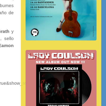
álbumes
 año de
rath
y
s
, sello
Eamon
rue&show_reposts=false»