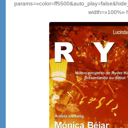
params=»color=ff5500&auto_play=false&hid
width=»100%» he