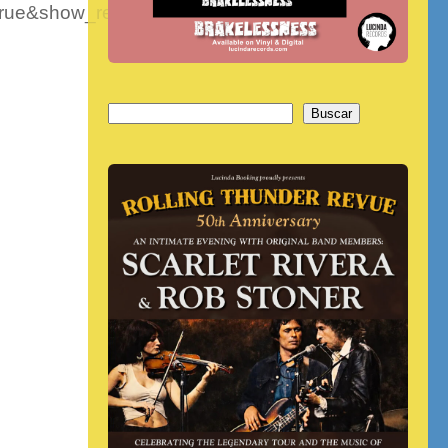
rue&show_reposts=false»
Buscar
Buscar