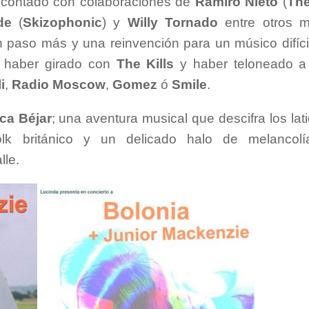
a contado con colaboraciones de
Ramiro Nieto
(
The
de
(
Skizophonic
) y
Willy Tornado
entre otros m
 paso más y una reinvención para un músico difíc
de haber girado con
The Kills
y haber teloneado 
i
,
Radio Moscow
,
Gomez
ó
Smile
.
ca Béjar
; una aventura musical que descifra los lat
lk británico y un delicado halo de melancolí
lle.