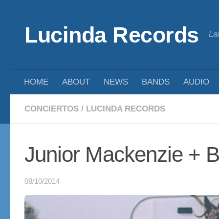
Saltar al contenido
Lucinda Records
La
HOME
ABOUT
NEWS
BANDS
AUDIO
CONCIERTOS
/
LUCINDA RECORDS
Junior Mackenzie + B
08/10/2014