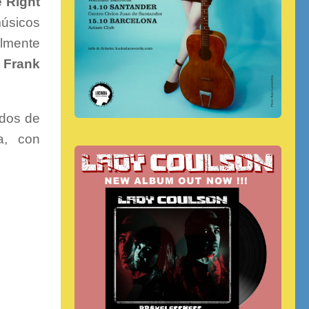
 Right
úsicos
ilmente
a
Frank
idos de
a, con