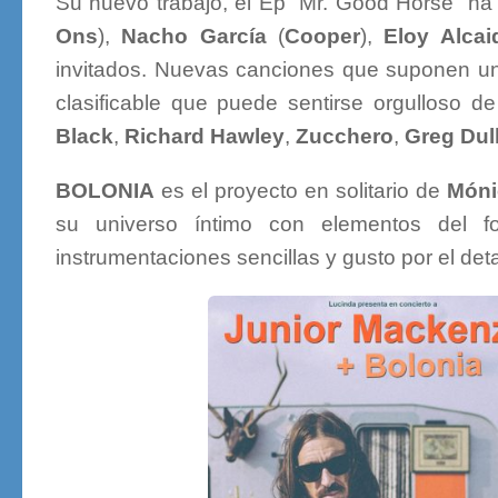
Su nuevo trabajo, el Ep “Mr. Good Horse” h
Ons
),
Nacho García
(
Cooper
),
Eloy Alcai
invitados. Nuevas canciones que suponen un
clasificable que puede sentirse orgulloso 
Black
,
Richard Hawley
,
Zucchero
,
Greg Dull
BOLONIA
es el proyecto en solitario de
Móni
su universo íntimo con elementos del fo
instrumentaciones sencillas y gusto por el deta