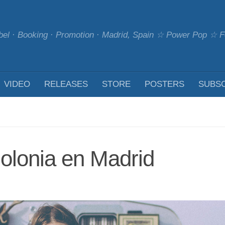
bel · Booking · Promotion · Madrid, Spain ☆ Power Pop ☆
VIDEO
RELEASES
STORE
POSTERS
SUBS
olonia en Madrid