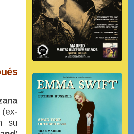
pués
zana
(ex-
n su
and’