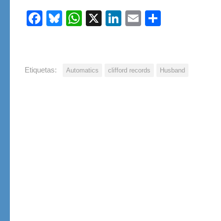
Facebook
Bluesky
WhatsApp
X
LinkedIn
Email
Share
Etiquetas:
Automatics
clifford records
Husband