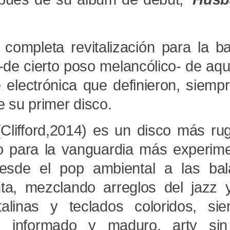
ompleta revitalización para la b
-de cierto poso melancólico- de aqu
 electrónica que definieron, siemp
e su primer disco.
Clifford,2014) es un disco más ru
 para la vanguardia más experime
 desde el pop ambiental a las ba
ta, mezclando arreglos del jazz 
talinas y teclados coloridos, si
le, informado y maduro, arty si