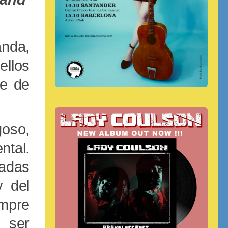
anda,
ellos
re de
goso,
ntal.
ladas
y del
empre
n ser