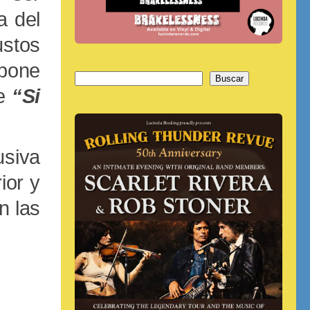
a del
ustos
pone
Buscar
Buscar
de
“Si
usiva
ior y
n las