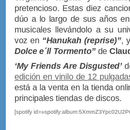
pretencioso. Estas diez cancio
dúo a lo largo de sus años en
musicales llevándolo a su uni
voz en
“Hanukah (reprise)”
, 
Dolce e´ll Tormento”
de
Clau
‘My Friends Are Disgusted’
d
edición en vinilo de 12 pulgada
está a la venta en la tienda onl
principales tiendas de discos.
[spotify id=»spotify:album:5XmmZ3Ypc02U2P