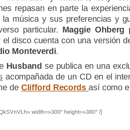
nes repasan en parte la experienci
 la música y sus preferencias y g
verso particular.
Maggie Ohberg
y el disco cuenta con una versión 
dio Monteverdi
.
e
Husband
se publica en una excl
s
acompañada de un CD en el inter
ine de
Clifford Records
así como e
QkSVnVLh» width=»300″ height=»380″ /]