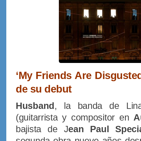
‘My Friends Are Disguste
de su debut
Husband
, la banda de Lin
(guitarrista y compositor en
A
bajista de J
ean Paul Speci
segunda obra nueve años des