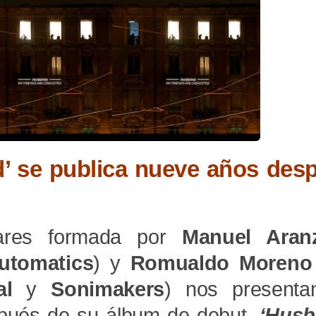
d’ se publica nueve años des
ares formada por
Manuel Aran
utomatics
) y
Romualdo Moreno
al
y
Sonimakers
) nos presenta
pués de su álbum de debut,
‘Husb