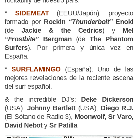
rockabilly de nuestro país.
*
SIDEMEAT
(EEUU/Japón); proyecto
formado por
Rockin
“Thunderbolt”
Enoki
(de
Jackie & the Cedrics
) y
Mel
“Frostbite”
Bergman
(de
The Phantom
Surfers
). Por primera y única vez en
España.
*
SURFLAMINGO
(España); Uno de las
mejores revelaciones de la reciente escena
del surf español.
& the incredible DJ’s:
Deke Dickerson
(USA),
Johnny Bartlett
(USA),
Diego R.J.
(El Sótano de Radio 3),
Moonwolf
,
Sr Varo
,
David Nebot
y
Sr Patilla