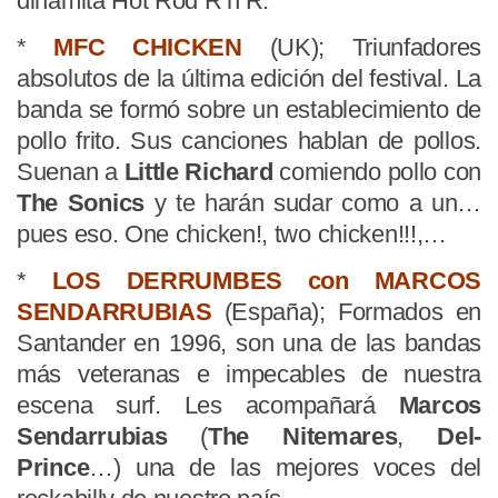
dinamita Hot Rod R’n’R.
*
MFC CHICKEN
(UK); Triunfadores
absolutos de la última edición del festival. La
banda se formó sobre un establecimiento de
pollo frito. Sus canciones hablan de pollos.
Suenan a
Little Richard
comiendo pollo con
The Sonics
y te harán sudar como a un…
pues eso. One chicken!, two chicken!!!,…
*
LOS DERRUMBES con MARCOS
SENDARRUBIAS
(España); Formados en
Santander en 1996, son una de las bandas
más veteranas e impecables de nuestra
escena surf. Les acompañará
Marcos
Sendarrubias
(
The Nitemares
,
Del-
Prince
…) una de las mejores voces del