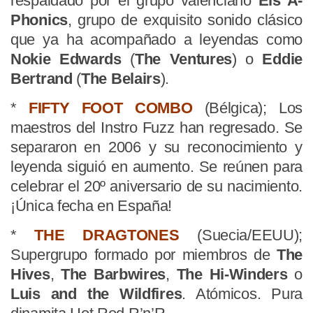
respaldado por el grupo valenciano
Els A-
Phonics
, grupo de exquisito sonido clásico
que ya ha acompañado a leyendas como
Nokie Edwards
(
The Ventures
) o
Eddie
Bertrand
(
The Belairs
).
*
FIFTY FOOT COMBO
(Bélgica); Los
maestros del Instro Fuzz han regresado. Se
separaron en 2006 y su reconocimiento y
leyenda siguió en aumento. Se reúnen para
celebrar el 20º aniversario de su nacimiento.
¡Única fecha en España!
*
THE DRAGTONES
(Suecia/EEUU);
Supergrupo formado por miembros de
The
Hives
,
The Barbwires
,
The Hi-Winders
o
Luis and the Wildfires
. Atómicos. Pura