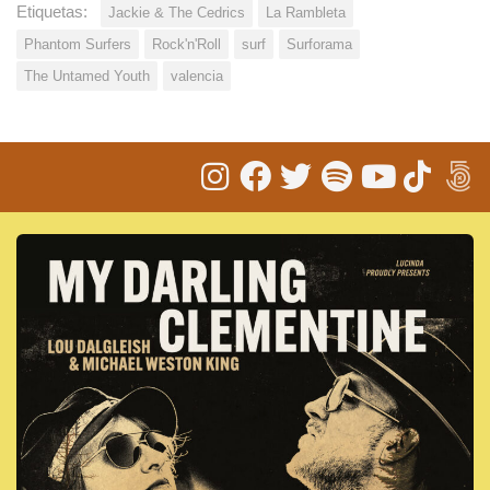
Etiquetas:
Jackie & The Cedrics
La Rambleta
Phantom Surfers
Rock'n'Roll
surf
Surforama
The Untamed Youth
valencia