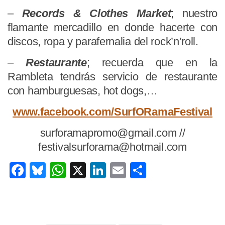
–
Records & Clothes Market
; nuestro
flamante mercadillo en donde hacerte con
discos, ropa y parafernalia del rock’n’roll.
–
Restaurante
; recuerda que en la
Rambleta tendrás servicio de restaurante
con hamburguesas, hot dogs,…
www.facebook.com/SurfORamaFestival
surforamapromo@gmail.com //
festivalsurforama@hotmail.com
Facebook
Bluesky
WhatsApp
X
LinkedIn
Email
Share