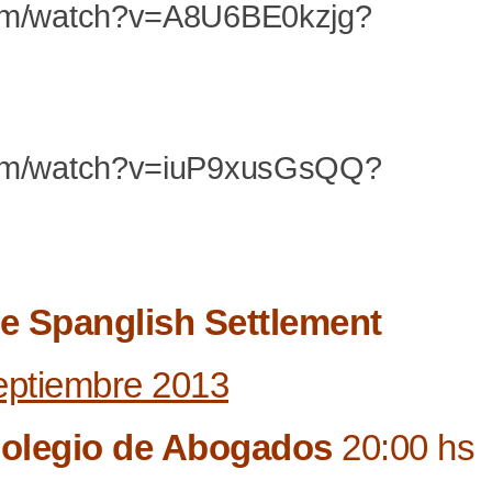
com/watch?v=A8U6BE0kzjg?
.com/watch?v=iuP9xusGsQQ?
e Spanglish Settlement
eptiembre 2013
Colegio de Abogados
20:00 hs