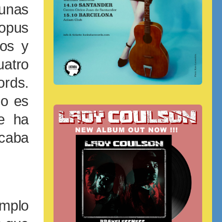
unas
opus
dos y
atro
ords.
so es
e ha
acaba
emplo