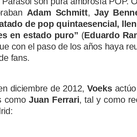
 y Parasol son pura ambrosía POP. 
oraban
Adam Schmitt
,
Jay Benne
ratado de pop quintaesencial, lle
es en estado puro”
(
Eduardo Ra
 que con el paso de los años haya re
de fans.
 en diciembre de 2012,
Voeks
actúo
os como
Juan Ferrari
, tal y como r
rid: