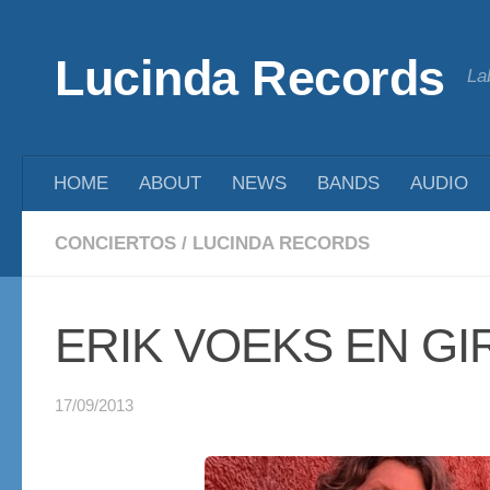
Saltar al contenido
Lucinda Records
La
HOME
ABOUT
NEWS
BANDS
AUDIO
CONCIERTOS
/
LUCINDA RECORDS
ERIK VOEKS EN GI
17/09/2013