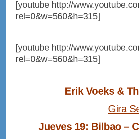
[youtube http://www.youtube.
rel=0&w=560&h=315]
[youtube http://www.youtube
rel=0&w=560&h=315]
Erik Voeks & Th
Gira S
Jueves 19: Bilbao – 