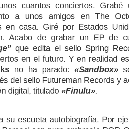
unos cuantos conciertos. Grabé 
unto a unos amigos en The Oct
s en casa. Giré por Estados Uni
m.
Acabo de grabar un EP de cu
ge”
que edita el sello Spring Rec
rtos en el futuro. Y en realidad e
ks
no ha parado:
«Sandbox»
s
avés del sello Futureman Records y 
 digital, titulado
«Finulu»
.
a su escueta autobiografía. Por ej