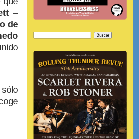
O que
tt
–
no de
nedo
Buscar
Buscar
unido
 sólo
ecoge