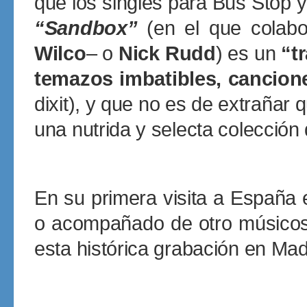
que los singles para Bus Stop
“Sandbox”
(en el que colab
Wilco
– o
Nick Rudd
) es un
“t
temazos imbatibles, cancion
dixit), y que no es de extrañar
una nutrida y selecta colección 
En su primera visita a España
o acompañado de otro músic
esta histórica grabación en Mad