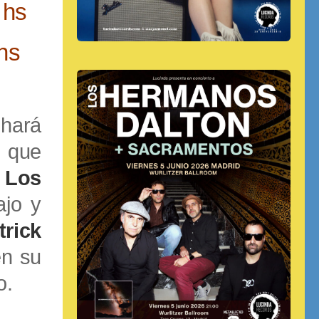
 hs
hs
hará
o que
 Los
jo y
trick
n su
o.