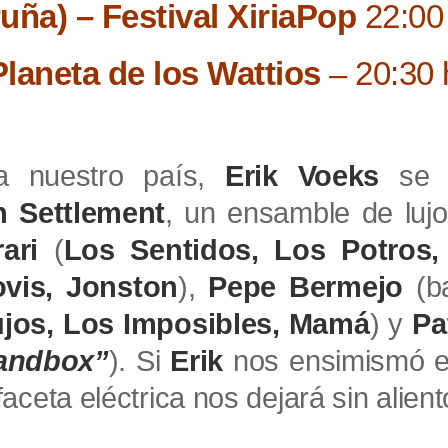
uña) – Festival XiriaPop
22:00
laneta de los Wattios
– 20:30 
a nuestro país,
Erik Voeks
se 
h Settlement
, un ensamble de luj
ari
(
Los Sentidos, Los Potros,
ovis, Jonston
),
Pepe Bermejo
(ba
jos, Los Imposibles, Mamá
) y
Pa
andbox”
). Si
Erik
nos ensimismó e
aceta eléctrica nos dejará sin alient