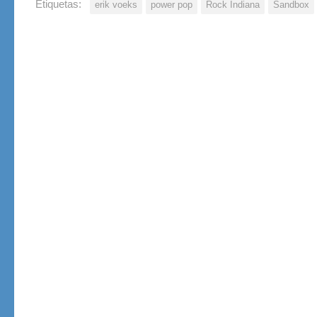
Etiquetas:
erik voeks
power pop
Rock Indiana
Sandbox