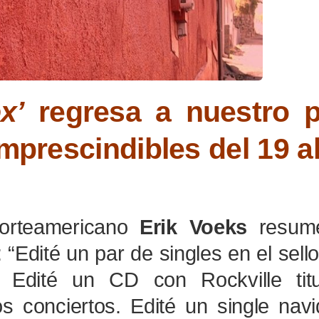
x’
regresa a nuestro p
mprescindibles del 19 a
orteamericano
Erik Voeks
resum
“Edité un par de singles en el sell
 Edité un CD con Rockville titu
s conciertos. Edité un single nav