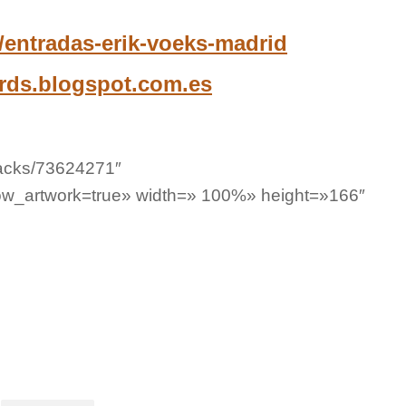
entradas-erik-voeks-madrid
rds.blogspot.com.es
racks/73624271″
w_artwork=true» width=» 100%» height=»166″