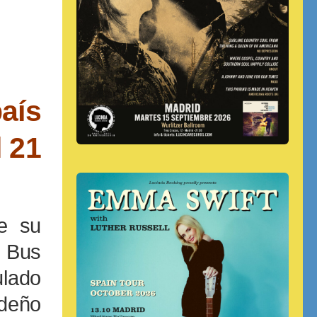
aís
l 21
e su
o Bus
lado
ideño