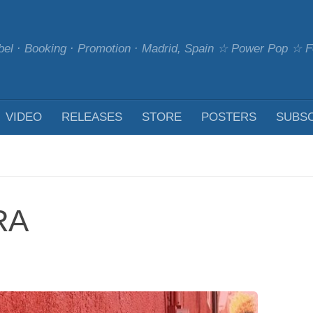
bel · Booking · Promotion · Madrid, Spain ☆ Power Pop ☆
VIDEO
RELEASES
STORE
POSTERS
SUBS
RA