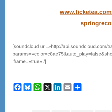
www.ticketea.com/
springreco
[soundcloud url=»http://api.soundcloud.com/t
params=»color=c8ae75&auto_play=false&sho
iframe=»true» /]
.
Facebook
Bluesky
WhatsApp
X
LinkedIn
Email
Share