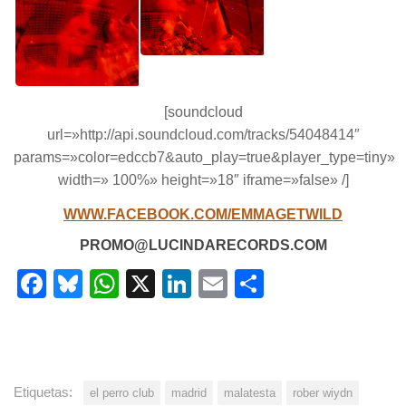
[soundcloud
url=»http://api.soundcloud.com/tracks/54048414″
params=»color=edccb7&auto_play=true&player_type=tiny»
width=» 100%» height=»18″ iframe=»false» /]
WWW.FACEBOOK.COM/EMMAGETWILD
PROMO@LUCINDARECORDS.COM
Facebook
Bluesky
WhatsApp
X
LinkedIn
Email
Share
Etiquetas:
el perro club
madrid
malatesta
rober wiydn