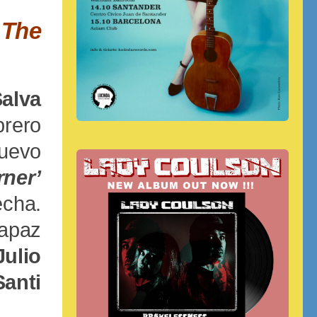
 The
alva
brero
nuevo
er’
echa.
capaz
Julio
Santi