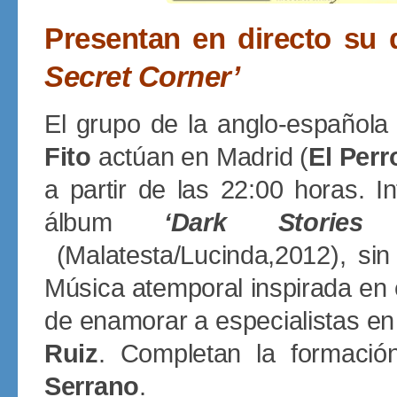
Presentan en directo su 
Secret Corner’
El grupo de la anglo-español
Fito
actúan en Madrid (
El Perr
a partir de las 22:00 horas. 
álbum
‘Dark Storie
(Malatesta/Lucinda,2012), si
Música atemporal inspirada en e
de enamorar a especialistas e
Ruiz
. Completan la formaci
Serrano
.