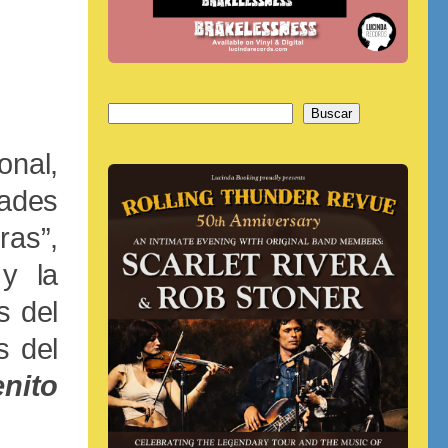
Buscar
Buscar
onal,
dades
ras”,
y la
s del
s del
nito