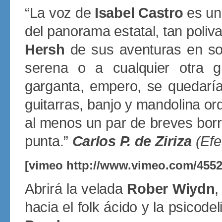
“La voz de
Isabel Castro
es un
del panorama estatal, tan poliva
Hersh
de sus aventuras en sol
serena o a cualquier otra 
garganta, empero, se quedaría
guitarras, banjo y mandolina o
al menos un par de breves borr
punta.”
Carlos P. de Ziriza
(Ef
[vimeo http://www.vimeo.com/455
Abrirá la velada
Rober Wiydn
,
hacia el folk ácido y la psicod