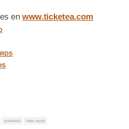
les en
www.ticketea.com
D
ORDS
DS
malatesta
rober wiydn