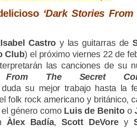
delicioso
‘Dark Stories From
a
Isabel Castro
y las guitarras de
S
o Club
) el próximo viernes 22 de fe
Interpretarán las canciones de su 
s From The Secret Corn
n duda su mejor trabajo hasta la f
l folk rock americano y británico, 
n el género como
Luis de Benito
o
ón
Àlex Badía
,
Scott DeVore
y