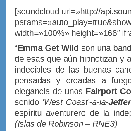
[soundcloud url=»http://api.so
params=»auto_play=true&show
width=»100%» height=»166″ ifr
“
Emma Get Wild
son una banda
de esas que aún hipnotizan y a
indecibles de las buenas canc
pensadas y creadas a fuego
elegancia de unos
Fairport C
sonido
‘West Coast’-a-la-
Jeffe
espíritu aventurero de la ind
(Islas de Robinson – RNE3)