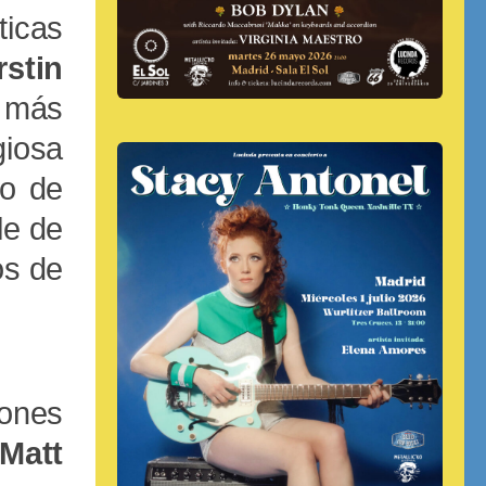
ticas
rstin
más
iosa
do de
le de
os de
iones
Matt