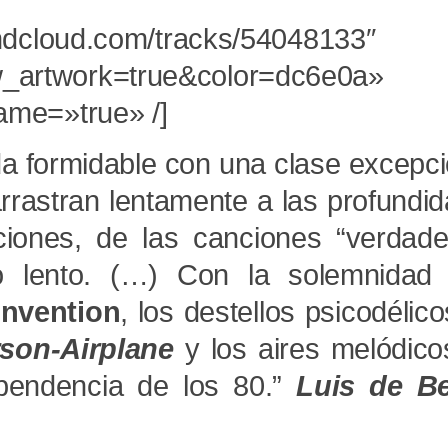
undcloud.com/tracks/54048133″
_artwork=true&color=dc6e0a»
ame=»true» /]
 formidable con una clase excepci
rrastran lentamente a las profundi
iones, de las canciones “verdade
 lento. (…) Con la solemnidad 
onvention
, los destellos psicodélico
rson-Airplane
y los aires melódico
ependencia de los 80.”
Luis de Be