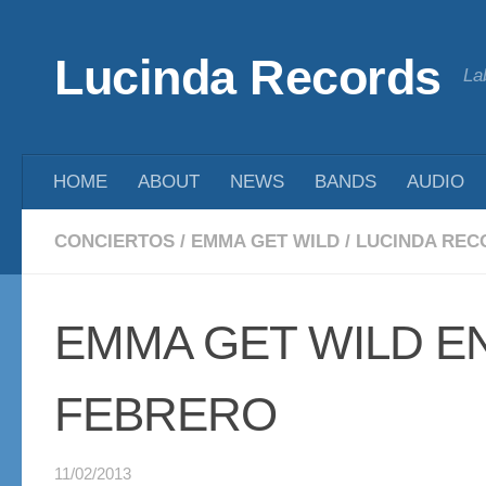
Saltar al contenido
Lucinda Records
La
HOME
ABOUT
NEWS
BANDS
AUDIO
CONCIERTOS
/
EMMA GET WILD
/
LUCINDA REC
EMMA GET WILD EN
FEBRERO
11/02/2013