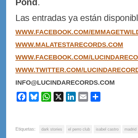
Pond
.
Las entradas ya están disponib
WWW.FACEBOOK.COM/EMMAGETWIL
WWW.MALATESTARECORDS.COM
WWW.FACEBOOK.COM/LUCINDAREC
WWW.TWITTER.COM/LUCINDARECOR
INFO@LUCINDARECORDS.COM
Facebook
Bluesky
WhatsApp
X
LinkedIn
Email
Share
Etiquetas:
dark stories
el perro club
isabel castro
madrid