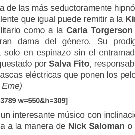
a de las más seductoramente hipnó
lente que igual puede remitir a la
Ki
itario como a la
Carla Torgerson
gran dama del género. Su prodig
 solo en espinazo sin el entrama
rquestado por
Salva Fito
, responsab
ascas eléctricas que ponen los pel
e Eme)
23789 w=550&h=309]
 un interesante músico con inclinac
elia a la manera de
Nick Saloman
o