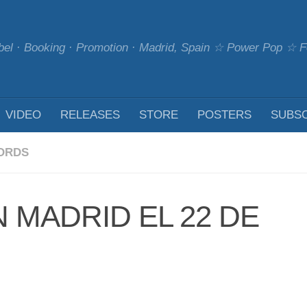
bel · Booking · Promotion · Madrid, Spain ☆ Power Pop ☆
VIDEO
RELEASES
STORE
POSTERS
SUBS
ORDS
 MADRID EL 22 DE