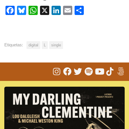
Facebook
Bluesky
WhatsApp
X
LinkedIn
Email
Share
Etiquetas:
digital
L
single