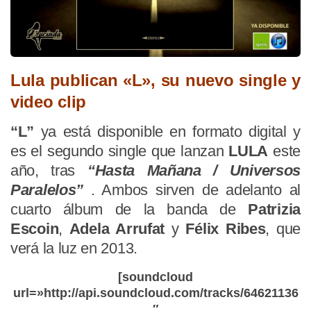
Lula publican «L», su nuevo single y
video clip
“L”
ya está disponible en formato digital y
es el segundo single que lanzan
LULA
este
año, tras
“Hasta Mañana / Universos
Paralelos”
. Ambos sirven de adelanto al
cuarto álbum de la banda de
Patrizia
Escoin
,
Adela Arrufat
y
Félix Ribes
, que
verá la luz en 2013.
[soundcloud
url=»http://api.soundcloud.com/tracks/64621136
″