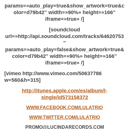
params=»auto_play=true&show_artwork=true&c
olor=d79b42″ width=»90%» height=»166″
iframe=»true» /]
[soundcloud
url=»http://api.soundcloud.com/tracks/64620753
″
params=»auto_play=false&show_artwork=true&
color=d79b42″ width=»90%» height=»166″
iframe=»true» /]
[vimeo http://www.vimeo.com/50637786
w=560&h=315]
http://itunes.apple.com/es/album/l-
single/id573158372
WWW.FACEBOOK.COM/LULATRIO
WWW.TWITTER.COM/LULATRIO
PROMO@LUCINDARECORDS.COM