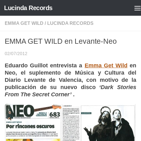
Lucinda Records
Saltar al contenido
EMMA GET WILD
/
LUCINDA RECORDS
EMMA GET WILD en Levante-Neo
02/07/2012
Eduardo Guillot entrevista a
Emma Get Wild
en
Neo, el suplemento de Música y Cultura del
Diario Levante de Valencia, con motivo de la
publicación de su nuevo disco
‘Dark Stories
From The Secret Corner’
.