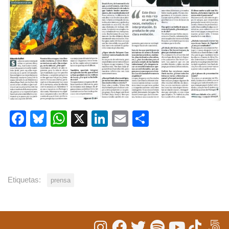
Facebook
Bluesky
WhatsApp
X
LinkedIn
Email
Share
Etiquetas:
prensa