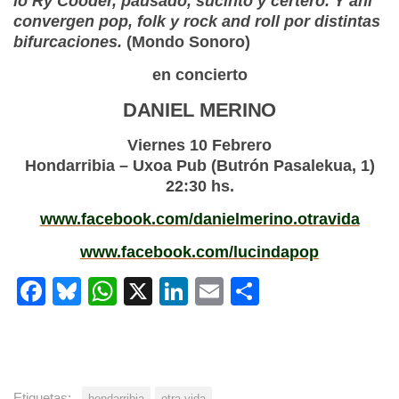
lo Ry Cooder, pausado, sucinto y certero. Y ahí
convergen pop, folk y rock and roll por distintas
bifurcaciones.
(Mondo Sonoro)
en concierto
DANIEL MERINO
Viernes 10 Febrero
Hondarribia – Uxoa Pub (Butrón Pasalekua, 1)
22:30 hs.
www.facebook.com/danielmerino.otravida
www.facebook.com/lucindapop
Facebook
Bluesky
WhatsApp
X
LinkedIn
Email
Share
Etiquetas:
hondarribia
otra vida