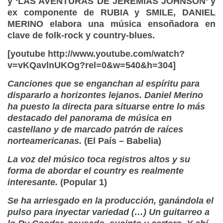
y ‘LAS AVENTURAS DE JEREMÍAS JOHNSON’ y
ex componente de RUBIA y SMILE, DANIEL
MERINO elabora una música ensoñadora en
clave de folk-rock y country-blues.
[youtube http://www.youtube.com/watch?
v=vKQavlnUKOg?rel=0&w=540&h=304]
Canciones que se enganchan al espíritu para
dispararlo a horizontes lejanos. Daniel Merino
ha puesto la directa para situarse entre lo más
destacado del panorama de música en
castellano y de marcado patrón de raíces
norteamericanas.
(El País – Babelia)
La voz del músico toca registros altos y su
forma de abordar el country es realmente
interesante.
(Popular 1)
Se ha arriesgado en la producción, ganándola el
pulso para inyectar variedad (…) Un guitarreo a