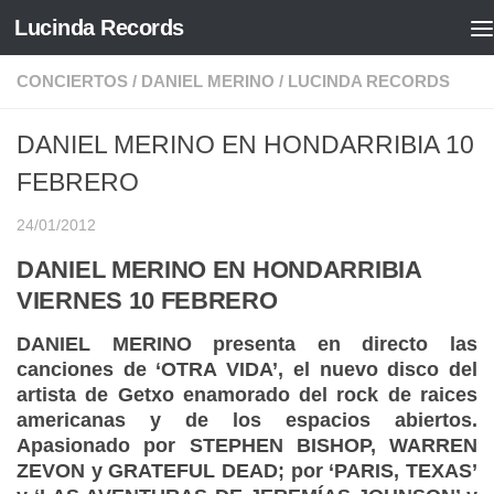
Lucinda Records
Saltar al contenido
CONCIERTOS
/
DANIEL MERINO
/
LUCINDA RECORDS
DANIEL MERINO EN HONDARRIBIA 10
FEBRERO
24/01/2012
DANIEL MERINO EN HONDARRIBIA
VIERNES 10 FEBRERO
DANIEL MERINO presenta en directo las
canciones de ‘OTRA VIDA’, el nuevo disco del
artista de Getxo enamorado del rock de raices
americanas y de los espacios abiertos.
Apasionado por STEPHEN BISHOP, WARREN
ZEVON y GRATEFUL DEAD; por ‘PARIS, TEXAS’