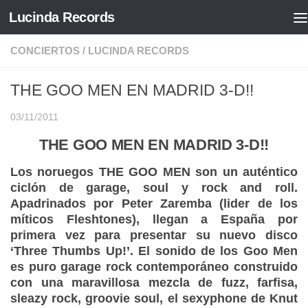
Lucinda Records
Saltar al contenido
CONCIERTOS
/
LUCINDA RECORDS
THE GOO MEN EN MADRID 3-D!!
03/11/2011
THE GOO MEN EN MADRID 3-D!!
Los noruegos
THE GOO MEN
son un auténtico
ciclón de garage, soul y rock and roll.
Apadrinados por Peter Zaremba (lider de los
míticos Fleshtones), llegan a España por
primera vez para presentar su nuevo disco
‘Three Thumbs Up!’. El sonido de los Goo Men
es puro garage rock contemporáneo construido
con una maravillosa mezcla de fuzz, farfisa,
sleazy rock, groovie soul, el sexyphone de Knut