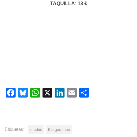
TAQUILLA: 13 €
Facebook
Bluesky
WhatsApp
X
LinkedIn
Email
Share
Etiquetas:
madrid
the goo men