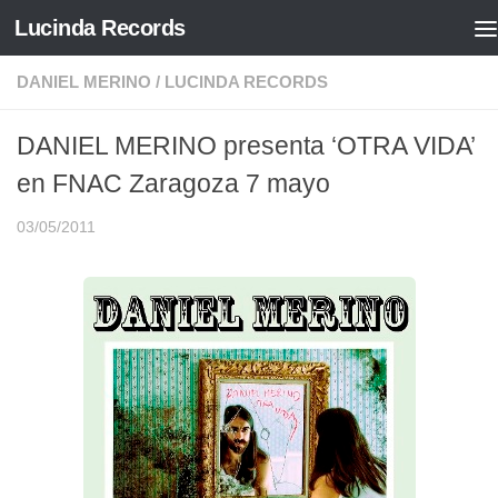
Lucinda Records
Saltar al contenido
DANIEL MERINO
/
LUCINDA RECORDS
DANIEL MERINO presenta ‘OTRA VIDA’
en FNAC Zaragoza 7 mayo
03/05/2011