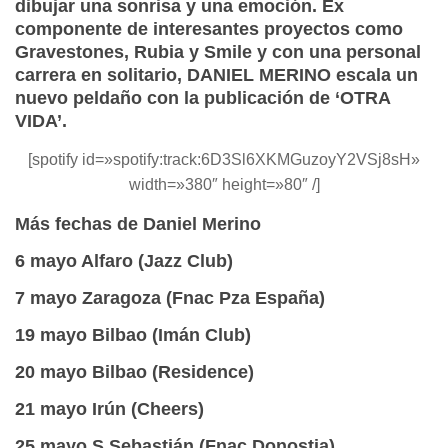
dibujar una sonrisa y una emoción. Ex
componente de interesantes proyectos como
Gravestones, Rubia y Smile y con una personal
carrera en solitario, DANIEL MERINO escala un
nuevo peldaño con la publicación de ‘OTRA
VIDA’.
[spotify id=»spotify:track:6D3Sl6XKMGuzoyY2VSj8sH»
width=»380″ height=»80″ /]
Más fechas de Daniel Merino
6 mayo Alfaro (Jazz Club)
7 mayo Zaragoza (Fnac Pza España)
19 mayo Bilbao (Imán Club)
20 mayo Bilbao (Residence)
21 mayo Irún (Cheers)
25 mayo S.Sebastián (Fnac Donostia)